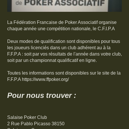
La Fédération Francaise de Poker Associatif organise
chaque année une compétition nationale, le C.F.I.P.A
Deux modes de qualification sont disponibles pour tous
les joueurs licenciés dans un club adhérent au à la
F.F.P.A : soit par vos résultats de l'année dans votre club,
soit par un championnat qualificatif en ligne.
Toutes les informations sont disponibles sur le site de la
F.F.P.A https://www.ffpoker.org/
Pour nous trouver :
Salaise Poker Club
2 Rue Pablo Picasso 38150