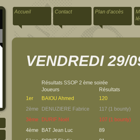
Accueil
Contact
Plan d'accès
M
l
VENDREDI 29/0
Résultats SSOP 2 ème soirée
Joueurs
Résultats
1er
BAIOU Ahmed
120
2ème
DENUZIERE Fabrice
117 (1 bounty)
3ème
DURIF Noël
107 (1 bounty)
4ème
BAT Jean Luc
89