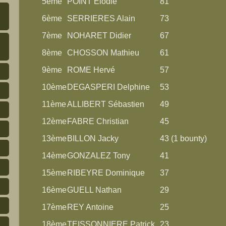
5ème
POINT Elodie
81
6ème
SERRIERES Alain
73
7ème
NOHARET Didier
67
8ème
CHOSSON Mathieu
61
9ème
ROME Hervé
57
10ème
DEGASPERI Delphine
53
11ème
ALLIBERT Sébastien
49
12ème
FABRE Christian
45
13ème
BILLON Jacky
43 (1 bounty)
14ème
GONZALEZ Tony
41
15ème
RIBEYRE Dominique
37
16ème
GUELL Nathan
29
17ème
REY Antoine
25
18ème
TEISSONNIERE Patrick
23