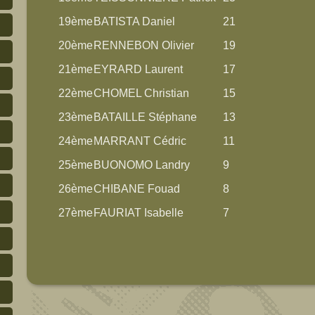
19ème
BATISTA Daniel
21
20ème
RENNEBON Olivier
19
21ème
EYRARD Laurent
17
22ème
CHOMEL Christian
15
23ème
BATAILLE Stéphane
13
24ème
MARRANT Cédric
11
25ème
BUONOMO Landry
9
26ème
CHIBANE Fouad
8
27ème
FAURIAT Isabelle
7