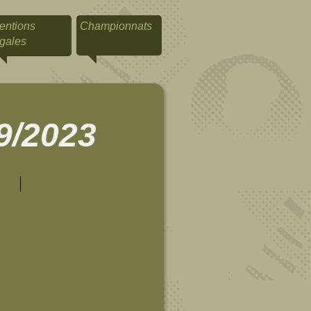
entions
Championnats
égales
9/2023