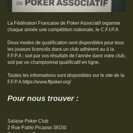
La Fédération Francaise de Poker Associatif organise
chaque année une compétition nationale, le C.F.I.P.A
Deux modes de qualification sont disponibles pour tous
les joueurs licenciés dans un club adhérent au à la
F.F.P.A : soit par vos résultats de l'année dans votre club,
soit par un championnat qualificatif en ligne.
Toutes les informations sont disponibles sur le site de la
F.F.P.A https://www.ffpoker.org/
Pour nous trouver :
Salaise Poker Club
2 Rue Pablo Picasso 38150