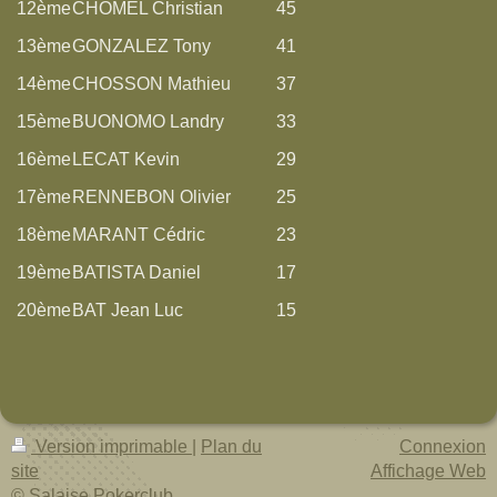
12ème
CHOMEL Christian
45
13ème
GONZALEZ Tony
41
14ème
CHOSSON Mathieu
37
15ème
BUONOMO Landry
33
16ème
LECAT Kevin
29
17ème
RENNEBON Olivier
25
18ème
MARANT Cédric
23
19ème
BATISTA Daniel
17
20ème
BAT Jean Luc
15
Version imprimable
|
Plan du
Connexion
site
Affichage Web
© Salaise Pokerclub