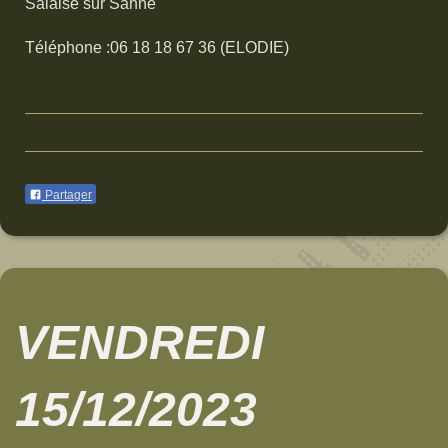
Salaise sur Sanne
Téléphone :06 18 18 67 36 (ELODIE)
Partager
VENDREDI
15/12/2023